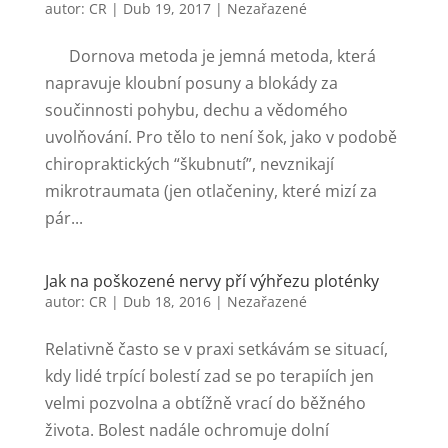
autor:
CR
|
Dub 19, 2017
|
Nezařazené
Dornova metoda je jemná metoda, která
napravuje kloubní posuny a blokády za
součinnosti pohybu, dechu a vědomého
uvolňování. Pro tělo to není šok, jako v podobě
chiropraktických “škubnutí”, nevznikají
mikrotraumata (jen otlačeniny, které mizí za
pár...
Jak na poškozené nervy pří výhřezu ploténky
autor:
CR
|
Dub 18, 2016
|
Nezařazené
Relativně často se v praxi setkávám se situací,
kdy lidé trpící bolestí zad se po terapiích jen
velmi pozvolna a obtížně vrací do běžného
života. Bolest nadále ochromuje dolní